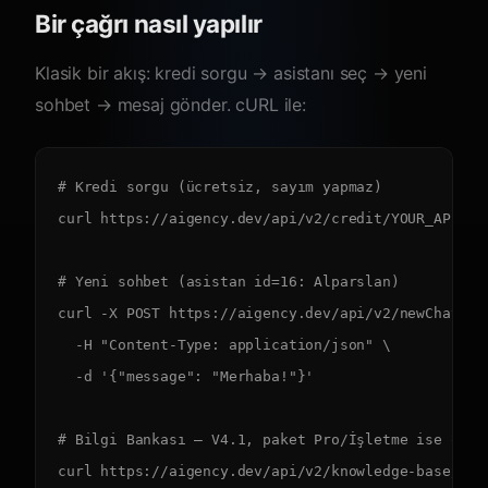
Bir çağrı nasıl yapılır
Klasik bir akış: kredi sorgu → asistanı seç → yeni
sohbet → mesaj gönder. cURL ile:
# Kredi sorgu (ücretsiz, sayım yapmaz)

curl https://aigency.dev/api/v2/credit/YOUR_API_TOK
# Yeni sohbet (asistan id=16: Alparslan)

curl -X POST https://aigency.dev/api/v2/newChat/16/
  -H "Content-Type: application/json" \

  -d '{"message": "Merhaba!"}'

# Bilgi Bankası — V4.1, paket Pro/İşletme ise otoma
curl https://aigency.dev/api/v2/knowledge-base/YOU