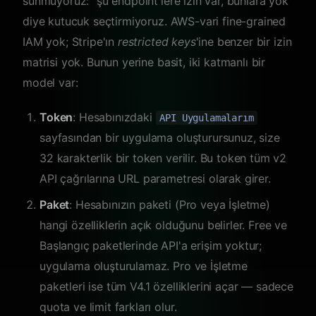
sunmuyoruz: "şu endpoint'lere izin var, bunlara yok"
diye kutucuk seçtirmiyoruz. AWS-vari fine-grained
IAM yok; Stripe'ın
restricted keys
'ine benzer bir izin
matrisi yok. Bunun yerine basit, iki katmanlı bir
model var:
Token
: Hesabınızdaki
API Uygulamalarım
sayfasından bir uygulama oluşturursunuz, size
32 karakterlik bir token verilir. Bu token tüm v2
API çağrılarına URL parametresi olarak girer.
Paket
: Hesabınızın paketi (Pro veya İşletme)
hangi özelliklerin açık olduğunu belirler. Free ve
Başlangıç paketlerinde API'a erişim yoktur;
uygulama oluşturulamaz. Pro ve İşletme
paketleri ise tüm V4.1 özelliklerini açar — sadece
quota ve limit farkları olur.