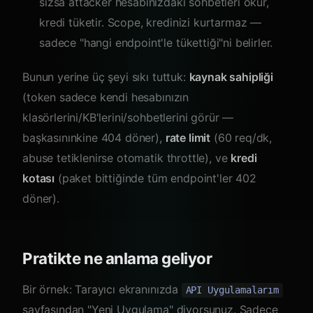
sızsa attacker hesabınızdaki sohbetleri okur,
kredi tüketir. Scope, kredinizi kurtarmaz —
sadece "hangi endpoint'le tükettiği"ni belirler.
Bunun yerine üç şeyi sıkı tuttuk:
kaynak sahipliği
(token sadece kendi hesabınızın
klasörlerini/KB'lerini/sohbetlerini görür —
başkasınınkine 404 döner),
rate limit
(60 req/dk,
abuse tetiklenirse otomatik throttle), ve
kredi
kotası
(paket bittiğinde tüm endpoint'ler 402
döner).
Pratikte ne anlama geliyor
Bir örnek: Tarayıcı ekranınızda
API Uygulamalarım
sayfasından "Yeni Uygulama" diyorsunuz. Sadece