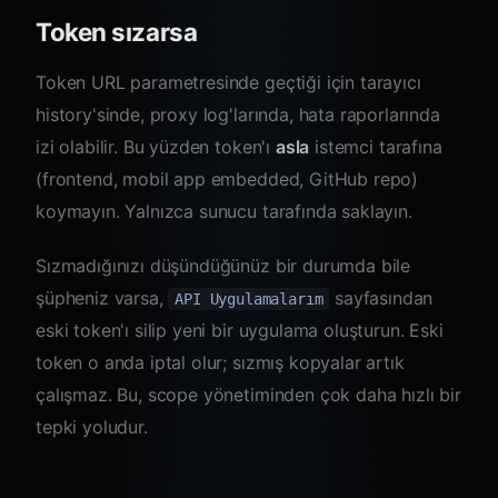
Token sızarsa
Token URL parametresinde geçtiği için tarayıcı
history'sinde, proxy log'larında, hata raporlarında
izi olabilir. Bu yüzden token'ı
asla
istemci tarafına
(frontend, mobil app embedded, GitHub repo)
koymayın. Yalnızca sunucu tarafında saklayın.
Sızmadığınızı düşündüğünüz bir durumda bile
şüpheniz varsa,
sayfasından
API Uygulamalarım
eski token'ı silip yeni bir uygulama oluşturun. Eski
token o anda iptal olur; sızmış kopyalar artık
çalışmaz. Bu, scope yönetiminden çok daha hızlı bir
tepki yoludur.