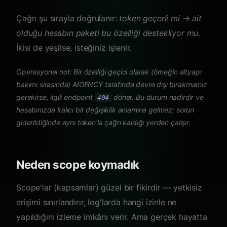
Çağrı şu sırayla doğrulanır:
token geçerli mi → ait
olduğu hesabın paketi bu özelliği destekliyor mu
.
İkisi de yeşilse, isteğiniz işlenir.
Operasyonel not: Bir özelliği geçici olarak (örneğin altyapı
bakımı sırasında) AIGENCY tarafında devre dışı bırakmamız
gerekirse, ilgili endpoint
döner. Bu durum nadirdir ve
404
hesabınızda kalıcı bir değişiklik anlamına gelmez; sorun
giderildiğinde aynı token'la çağrı kaldığı yerden çalışır.
Neden scope koymadık
Scope'lar (kapsamlar) güzel bir fikirdir — yetkisiz
erişimi sınırlandırır, log'larda hangi izinle ne
yapıldığını izleme imkânı verir. Ama gerçek hayatta