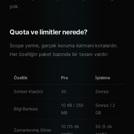
yok.
Quota ve limitler nerede?
Scope yerine, gerçek koruma katmanı kotalardır.
Her özelliğin paket bazında bir tavanı vardır:
Özellik
Pro
İşletme
Sohbet Klasörü
30
Sınırsız
10 KB / 250
Sınırsız / 2
Bilgi Bankası
MB
GB
10 (15 dk
50 (5 dk
Zamanlanmış Görev
aralık)
aralık)