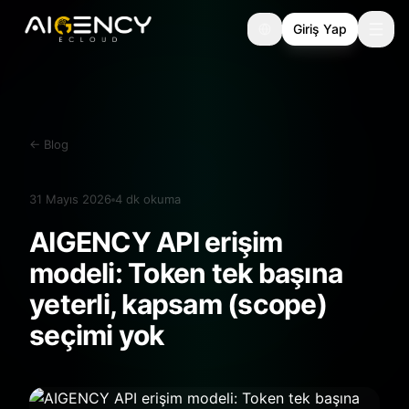
Giriş Yap
←
Blog
31 Mayıs 2026
4
dk okuma
AIGENCY API erişim
modeli: Token tek başına
yeterli, kapsam (scope)
seçimi yok