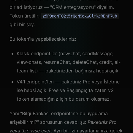
bir ad istiyoruz — "CRM entegrasyonu" diyelim.
Token üretilir;
z5PDmoNTQ2t5rQeN9oxw6lmkcRBnP7ub
gibi bir şey.
Bu token'la yapabilecekleriniz:
Klasik endpoint'ler (newChat, sendMessage,
view-chats, resumeChat, deleteChat, credit, ai-
team-list) — paketinizden bağımsız hepsi açık.
V4.1 endpoint'leri — paketiniz Pro veya İşletme
ise hepsi açık. Free ve Başlangıç'ta zaten v2
token alamadığınız için bu durum oluşmaz.
Yani "Bilgi Bankası endpoint'ine bu uygulama
erişebilir mi?" sorusunun cevabı şu:
Paketiniz Pro
veya üzeriyse evet
. Ayrı bir izin ayarlamanıza gerek