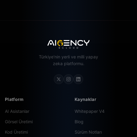
Türkiye'nin yerli ve milli yapay
zeka platformu.
Platform
Kaynaklar
AI Asistanlar
Whitepaper V4
Görsel Üretimi
Blog
Kod Üretimi
Sürüm Notları