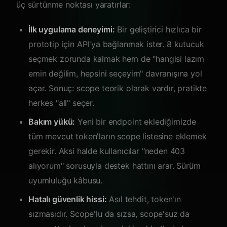
üç sürtünme noktası yaratırlar:
İlk uygulama deneyimi:
Bir geliştirici hızlıca bir
prototip için API'ya bağlanmak ister. 8 kutucuk
seçmek zorunda kalmak hem de "hangisi lazım
emin değilim, hepsini seçeyim" davranışına yol
açar. Sonuç: scope teorik olarak vardır, pratikte
herkes "all" seçer.
Bakım yükü:
Yeni bir endpoint eklediğimizde
tüm mevcut token'ların scope listesine eklemek
gerekir. Aksi halde kullanıcılar "neden 403
alıyorum" sorusuyla destek hattını arar. Sürüm
uyumluluğu kâbusu.
Hatalı güvenlik hissi:
Asıl tehdit, token'ın
sızmasıdır. Scope'lu da sızsa, scope'suz da